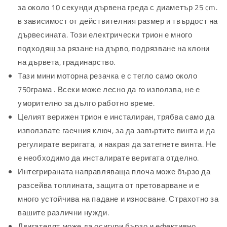
за около 10 секунди дървена греда с диаметър 25 cm.
в зависимост от действителния размер и твърдост на
дървесината. Този електрически трион е много
подходящ за рязане на дърво, подрязване на клони
на дървета, градинарство.
Тази мини моторна резачка е с тегло само около
750грама . Всеки може лесно да го използва, не е
уморително за дълго работно време.
Целият верижен трион е инсталиран, трябва само да
използвате гаечния ключ, за да завъртите винта и да
регулирате веригата, и накрая да затегнете винта. Не
е необходимо да инсталирате веригата отделно.
Интегрираната направляваща плоча може бързо да
разсейва топлината, защита от претоварване и е
много устойчива на падане и износване. Страхотно за
вашите различни нужди.
Двигателят може да осигури бързо и ефективно