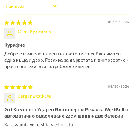
Sort by
09/26/2024
Спас Кузманов
Курафче
Добре е измислено, всичко което ти е необходимо за
една къща и двор. Резачка за дърветата и винтовертче -
просто ей така, ако потрябва в къщата.
09/26/2024
Gergana totkova
2в1 Комплект Ударен Винтоверт и Резачка WerkBull с
автоматично омасляване 22см шина + две батерии
Xaresvami dve neshta v edin kufar