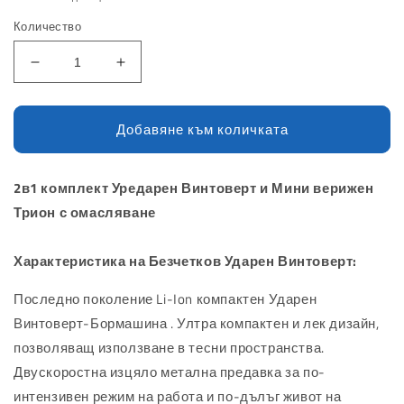
Количество
Намаляване
Увеличаване
на
на
количеството
количеството
за
за
Добавяне към количката
2в1
2в1
Комплект
Комплект
Ударен
Ударен
2в1 комплект Уредарен Винтоверт и Мини верижен
Винтоверт
Винтоверт
Трион с омасляване
и
и
Резачка
Резачка
с
с
Характеристика на Безчетков Ударен Винтоверт:
автоматично
автоматично
омасляване
омасляване
Последно поколение Li-Ion компактен Ударен
22см
22см
Винтоверт-Бормашина . Ултра компактен и лек дизайн,
шина
шина
позволяващ използване в тесни пространства.
+
+
Двускоростна изцяло метална предавка за по-
две
две
батерии
батерии
интензивен режим на работа и по-дълъг живот на