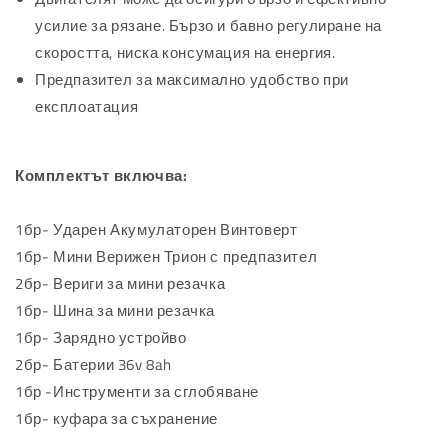
усилие за рязане. Бързо и бавно регулиране на
скоростта, ниска консумация на енергия.
Предпазител за максимално удобство при
експлоатация
Комплектът включва:
1бр- Ударен Акумулаторен Винтоверт
1бр- Мини Верижен Трион с предпазител
2бр- Вериги за мини резачка
1бр- Шина за мини резачка
1бр- Зарядно устройво
2бр- Батерии 36v 8ah
1бр -Инструменти за сглобяване
1бр- куфара за съхранение