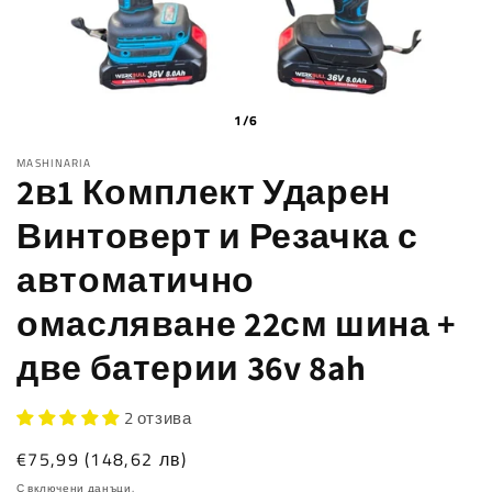
1/6
MASHINARIA
2в1 Комплект Ударен
Винтоверт и Резачка с
автоматично
омасляване 22см шина +
две батерии 36v 8ah
2 отзива
Обичайна
€75,99
(148,62 лв)
цена
С включени данъци.