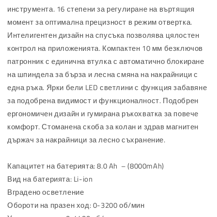
36v
36v
инструмента. 16 степени за регулиране на въртящия
8ah
8ah
момент за оптимална прецизност в режим отвертка.
Интелигентен дизайн на спусъка позволява цялостен
контрол на приложенията. Компактен 10 мм безключов
патронник с единична втулка с автоматично блокиране
на шпиндела за бърза и лесна смяна на накрайници с
една ръка. Ярки бели LED светлини с функция забавяне
за подобрена видимост и функционалност. Подобрен
ергономичен дизайн и гумирана ръкохватка за повече
комфорт. Стоманена скоба за колан и здрав магнитен
държач за накрайници за лесно съхранение.
Капацитет на батерията: 8.0 Ah – (8000mAh)
Вид на батерията: Li-ion
Вградено осветление
Обороти на празен ход: 0-3200 об/мин