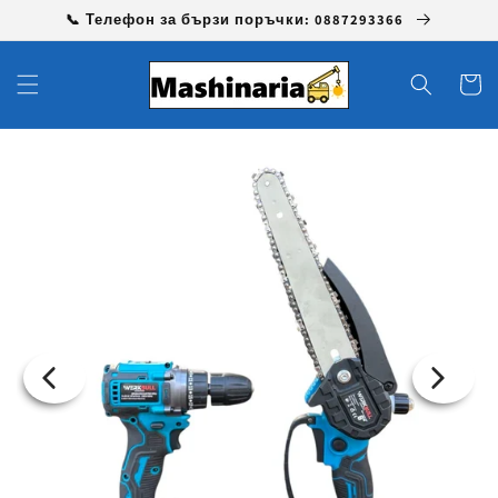
Преминаване
📞 Телефон за бързи поръчки: 0887293366
към
съдържанието
Количк