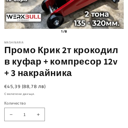
1/8
MASHINARIA
Промо Крик 2т крокодил
в куфар + компресор 12v
+ 3 накрайника
Обичайна
€45,39
(88,78 лв)
цена
С включени данъци.
Количество
Намаляване
Увеличаване
на
на