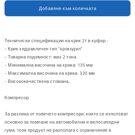
количеството
количеството
за
за
Добавяне към количката
Промо
Промо
Крик
Крик
2т
2т
крокодил
крокодил
в
в
Технически спецификации на крик 2т в куфар :
куфар
куфар
- Крик хидравличен тип "крокодил"
+
+
- Товарна подемност: мах 2 тона
компресор
компресор
12v
12v
- Минимална височина на крика: 135 мм
+
+
- Максимална височина на крика: 320 мм
3
3
- Висококачествена стомана.
накрайника
накрайника
Компресор
За разлика от повечето компресори, които се използват
основно за помпане на автомобилни и велосипедни
гуми, този продукт не разполага с ограничения в