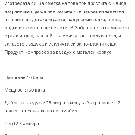
употребата си. За сметка на това той пристига с 3 вида
накрайника с различен размер - те пасват идеално на
отворите на детски играчки, надуваеми топки, легла,
лодки и каквото още се сетите! Забравете за помпането
с ръка и крак, или най- големия ужас - надуването, и
запазете въздуха и усилията си за по-важни неща!
Продукт: компресор за въздух с метален корпус
Налягане:10 бара
Мощност:150 вата
Дебит на въздуха: 26 литра в минута Захранване: 12
волта - от запалка на автомобил
Ток:12.5 ампера