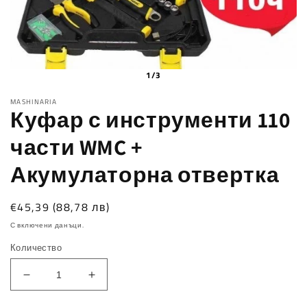
1/3
MASHINARIA
Куфар с инструменти 110
части WMC +
Акумулаторна отвертка
Обичайна
€45,39
(88,78 лв)
цена
С включени данъци.
Количество
Намаляване
Увеличаване
на
на