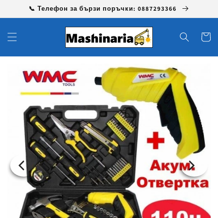
Преминаване
📞 Телефон за бързи поръчки: 0887293366
към
съдържанието
Количк