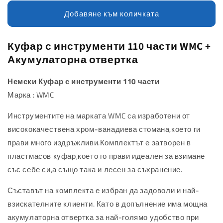
количеството
количеството
за
за
Добавяне към количката
Куфар
Куфар
с
с
инструменти
инструменти
Куфар с инструменти 110 части WMC +
110
110
Акумулаторна отвертка
части
части
WMC
WMC
Немски Куфар с инструменти 110 части
+
+
Марка : WMC
Акумулаторна
Акумулаторна
отвертка
отвертка
Инструментите на марката WMC са изработени от
висококачествена хром-ванадиева стомана,което ги
прави много издръжливи.Комплектът е затворен в
пластмасов куфар,което го прави идеален за взимане
със себе си,а също така и лесен за съхранение.
Съставът на комплекта е избран да задоволи и най-
взискателните клиенти. Като в допълнение има мощна
акумулаторна отвертка за най-голямо удобство при