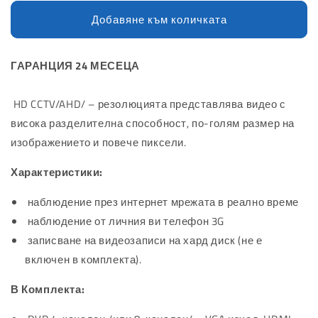
количеството
количеството
за
за
Добавяне към количката
Комплект
Комплект
за
за
Видеонаблюдение
Видеонаблюдение
ГАРАНЦИЯ 24 МЕСЕЦА
Lylu
Lylu
с
с
HD CCTV/AHD/ – резолюцията представлява видео с
4
4
КАМЕРИ
КАМЕРИ
висока разделителна способност, по-голям размер на
FULL
FULL
изображението и повече пиксели.
АHD
АHD
Характеристики:
наблюдение през интернет мрежата в реално време
наблюдение от личния ви телефон 3G
записване на видеозаписи на хард диск (не е
включен в комплекта).
В Комплекта: