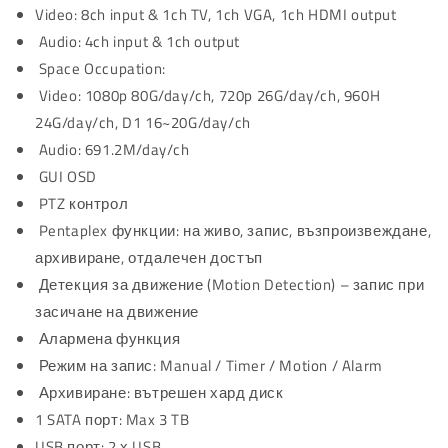
Video: 8ch input & 1ch TV, 1ch VGA, 1ch HDMI output
Audio: 4ch input & 1ch output
Space Occupation:
Video: 1080p 80G/day/ch, 720p 26G/day/ch, 960H
24G/day/ch, D1 16~20G/day/ch
Audio: 691.2M/day/ch
GUI OSD
PTZ контрол
Pentaplex функции: на живо, запис, възпроизвеждане,
архивиране, отдалечен достъп
Детекция за движение (Motion Detection) – запис при
засичане на движение
Алармена функция
Режим на запис: Manual / Timer / Motion / Alarm
Архивиране: вътрешен хард диск
1 SATA порт: Max 3 TB
USB порт: 2 х USB