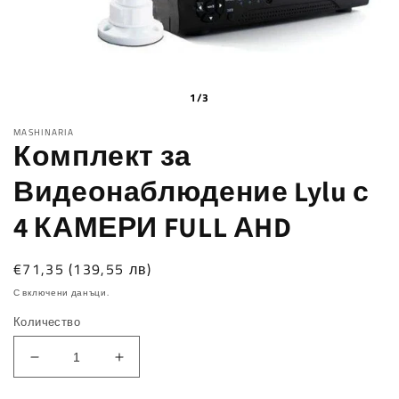
1/3
MASHINARIA
Комплект за
Видеонаблюдение Lylu с
4 КАМЕРИ FULL АHD
Обичайна
€71,35
(139,55 лв)
цена
С включени данъци.
Количество
Намаляване
Увеличаване
на
на