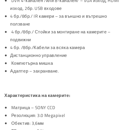
DVR 4-канален /или 8-канален/ – VGA изход, HDMI
изход, 2бр. USB входове
4 бр./8бр./ IR камери – за външно и вътрешно
ползване
4 бр./8бр./ Стойки за монтиране на камерите –
подвижни
4 бр. /8бр./Кабели за всяка камера
Дистанционно управление
Компютърна мишка
Адаптер – захранване.
Характеристика на камерите:
Mатрица – SONY CCD
Резолюция: 3.0 Megapixel
Обектив: 3,6мм