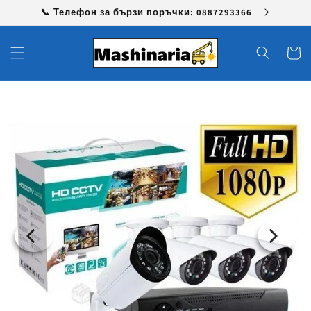
Преминаване
📞 Телефон за бързи поръчки: 0887293366
към
съдържанието
Количк